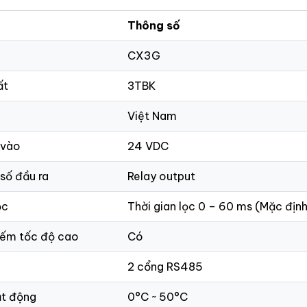
Thông số
CX3G
ất
3TBK
Việt Nam
 vào
24 VDC
 số đầu ra
Relay output
ọc
Thời gian lọc 0 – 60 ms (Mặc định
ếm tốc độ cao
Có
2 cổng RS485
ạt động
0°C ~ 50°C