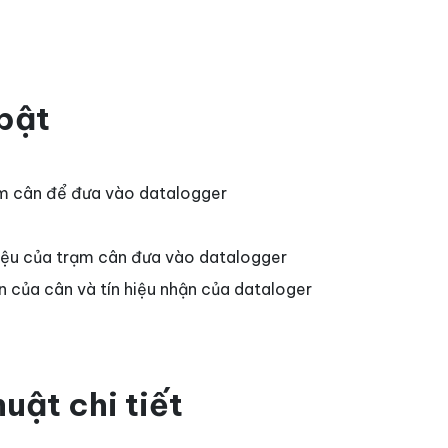
bật
rạm cân để đưa vào datalogger
liệu của trạm cân đưa vào datalogger
ền của cân và tín hiệu nhận của dataloger
uật chi tiết